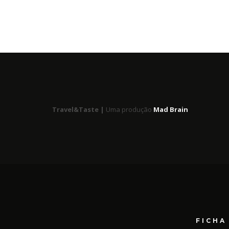
Travel&Taste |
Uma produção
Mad Brain
FICHA