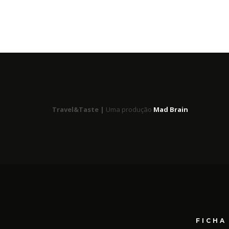
Travel&Taste |
Uma produção
Mad Brain
FICHA