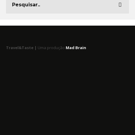
Travel&Taste |
Uma produção
Mad Brain