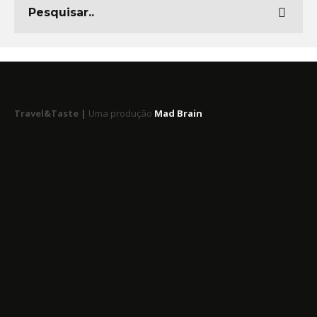
Travel&Taste |
Uma produção
Mad Brain