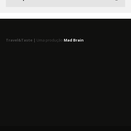
Travel&Taste |
Uma produção
Mad Brain