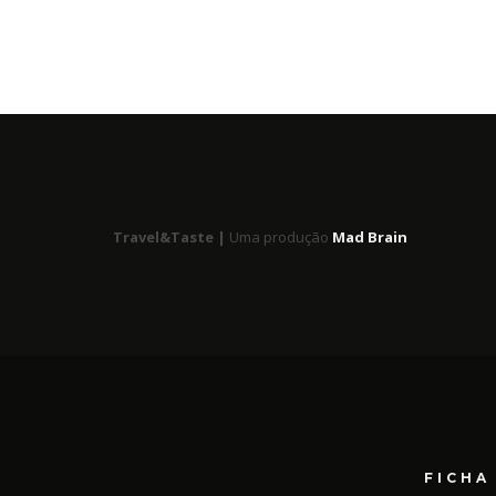
Travel&Taste |
Uma produção
Mad Brain
FICHA