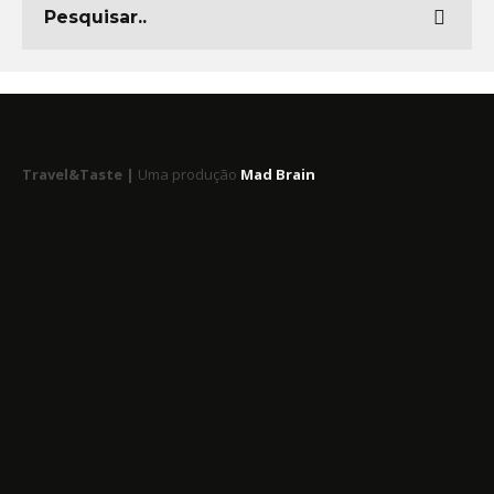
Travel&Taste |
Uma produção
Mad Brain