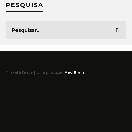
PESQUISA
Travel&Taste |
Uma produção
Mad Brain