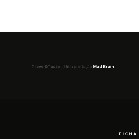
Travel&Taste |
Uma produção
Mad Brain
FICHA