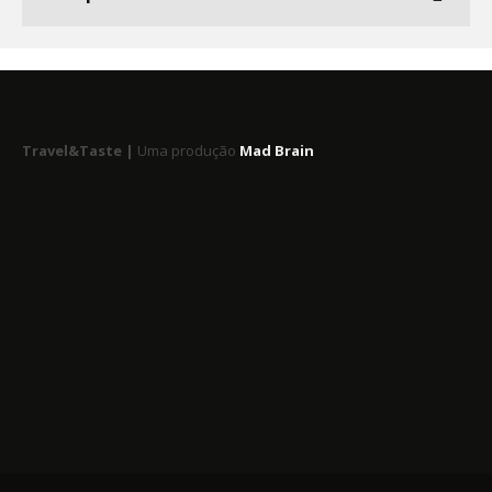
Travel&Taste |
Uma produção
Mad Brain