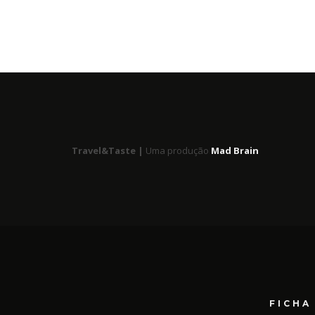
Travel&Taste |
Uma produção
Mad Brain
FICHA