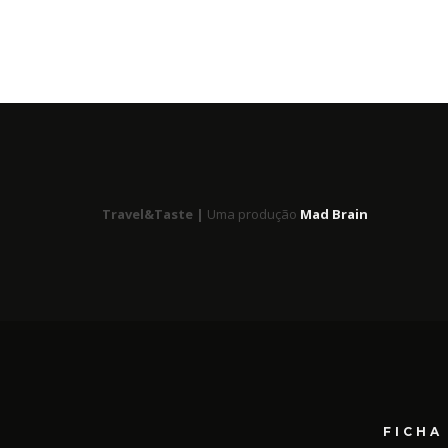
Travel&Taste |
Uma produção
Mad Brain
FICHA