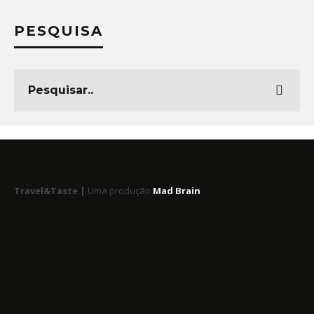
PESQUISA
Travel&Taste |
Uma produção
Mad Brain