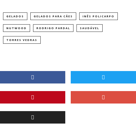
GELADOS
GELADOS PARA CÃES
INÊS POLICARPO
NUTWOOD
RODRIGO PARDAL
SAUDÁVEL
TORRES VEDRAS