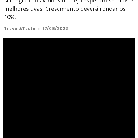
Na região dos Vinhos do Tejo esperam-se mais e
melhores uvas. Crescimento deverá rondar os
10%.
Travel&Taste
17/08/2023