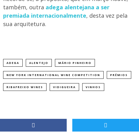
também, outra
adega alentejana a ser
premiada internacionalmente
, desta vez pela
sua arquitetura.
ADEGA
ALENTEJO
MÁRIO PINHEIRO
NEW YORK INTERNATIONAL WINE COMPETITION
PRÉMIOS
RIBAFREIXO WINES
VIDIGUEIRA
VINHOS