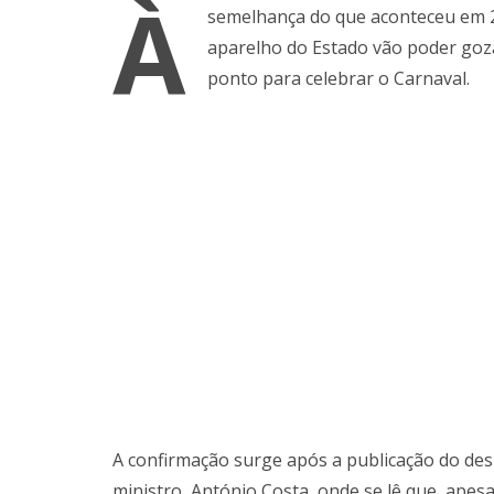
À
semelhança do que aconteceu em 
aparelho do Estado vão poder gozar
ponto para celebrar o Carnaval.
A confirmação surge após a publicação do des
ministro, António Costa, onde se lê que, apesa