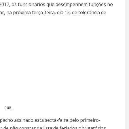
2017, os funcionários que desempenhem funções no
, na próxima terça-feira, dia 13, de tolerância de
PUB.
pacho assinado esta sexta-feira pelo primeiro-
r de não constar da lista de feriados obrigatórios,