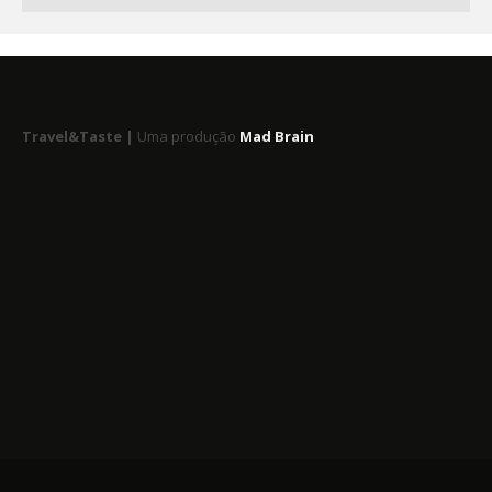
Travel&Taste |
Uma produção
Mad Brain