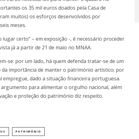
portantes os 35 mil euros doados pela Casa de
oram muitos) os esforços desenvolvidos por
seis meses.
o lugar certo” – em exposição -, é necessário proceder
vista já a partir de 21 de maio no MNAA.
dem-se: por um lado, há quem defenda tratar-se de um
ão da importância de manter o património artístico; por
al empregue, dado a situação financeira portuguesa.
 argumento para alimentar o orgulho nacional, além
ação e proteção do património diz respeito.
EUS
PATRIMÓNIO