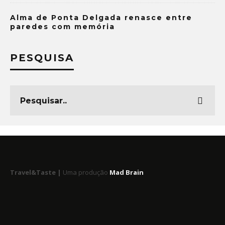
Alma de Ponta Delgada renasce entre
paredes com memória
PESQUISA
Travel&Taste |
Uma produção
Mad Brain