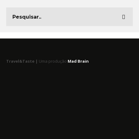
Travel&Taste |
Uma produção
Mad Brain