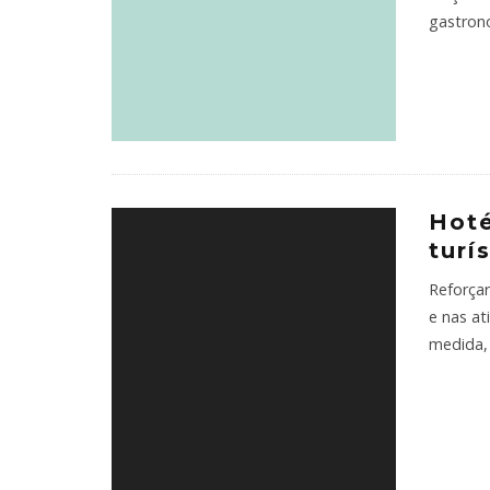
gastrono
Hoté
turí
Reforçar
e nas at
medida,