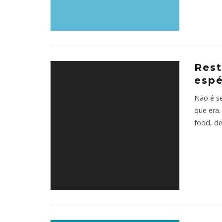
Rest
espé
Não é s
que era
food, de