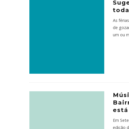
Suge
toda
As féria
de goza
um ou m
Músi
Bair
está
Em Setem
edição d