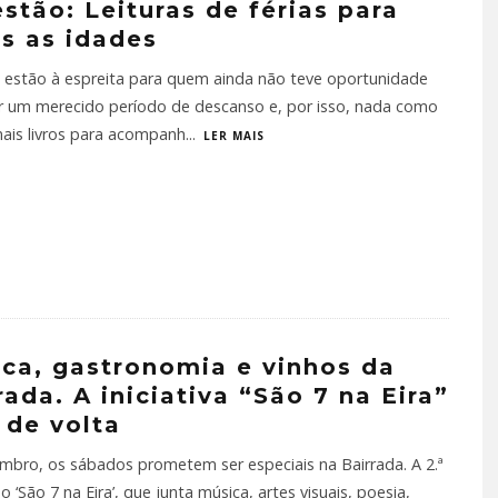
stão: Leituras de férias para
s as idades
s estão à espreita para quem ainda não teve oportunidade
r um merecido período de descanso e, por isso, nada como
ais livros para acompanh
...
LER MAIS
ca, gastronomia e vinhos da
rada. A iniciativa “São 7 na Eira”
 de volta
bro, os sábados prometem ser especiais na Bairrada. A 2.ª
o ‘São 7 na Eira’, que junta música, artes visuais, poesia,