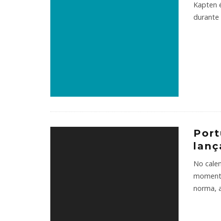
Kapten é
durante 
Port
lanç
No calen
momento
norma, 