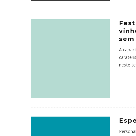
Fest
vinh
sem 
A capac
carater
neste t
Esp
Personal