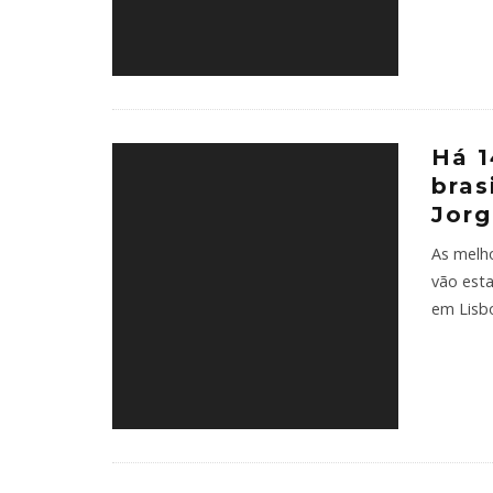
Há 1
bras
Jorg
As melho
vão est
em Lisbo