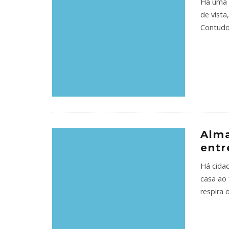
Há uma 
de vista
Contudo
Alma
ent
Há cida
casa ao 
respira 