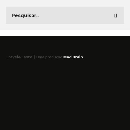
Travel&Taste |
Uma produção
Mad Brain