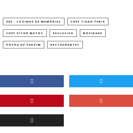
505 - COZINHA DE MEMÓRIAS
CHEF TIAGO FARIA
CHEF VÍTOR MATOS
EXCLUSIVO
NOVIDADE
PÓVOA DE VARZIM
RESTAURANTES