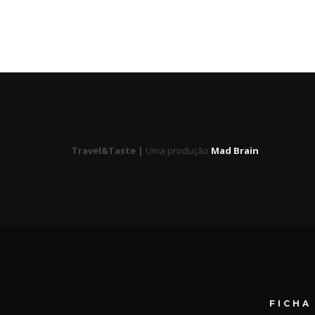
Travel&Taste |
Uma produção
Mad Brain
FICHA