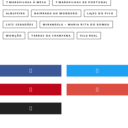
7 MARAVILHAS À MESA
7 MARAVILHAS DE PORTUGAL
ALBUFEIRA
BAIRRADA AO MONDEGO
LAJES DO PICO
LUÍS SEGADÃES
MIRANDELA – MARIA RITA DO ROMEU
MONÇÃO
TERRAS DA CHANFANA
VILA REAL