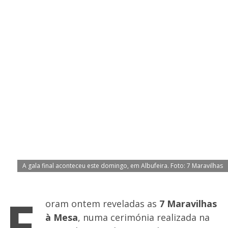
A gala final aconteceu este domingo, em Albufeira. Foto: 7 Maravilhas
F
oram ontem reveladas as
7 Maravilhas
à Mesa
, numa cerimónia realizada na