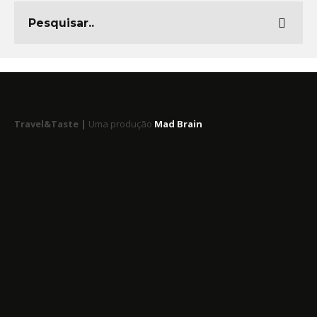
Travel&Taste |
Uma produção
Mad Brain