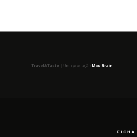
Travel&Taste |
Uma produção
Mad Brain
FICHA