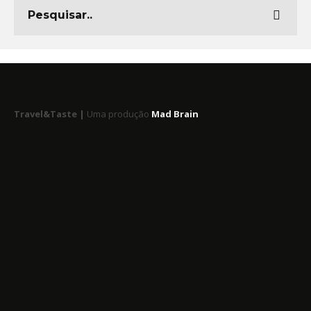
Travel&Taste |
Uma produção
Mad Brain