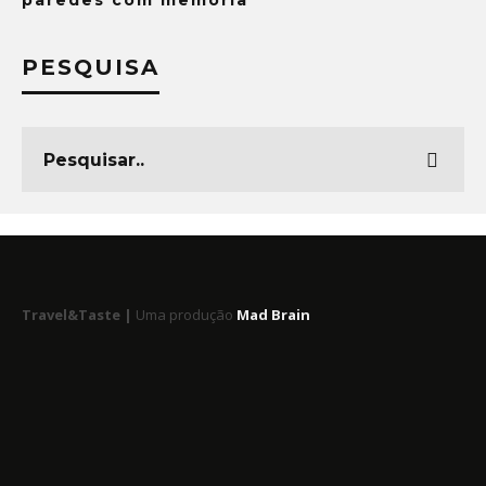
paredes com memória
PESQUISA
Travel&Taste |
Uma produção
Mad Brain