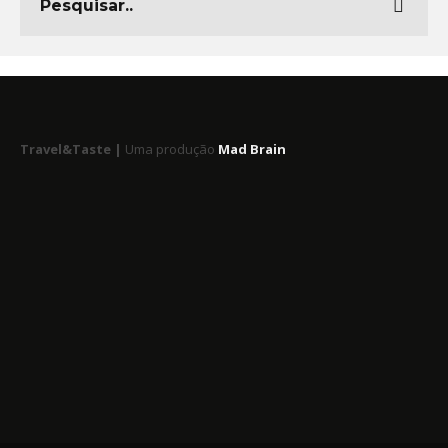
Travel&Taste |
Uma produção
Mad Brain