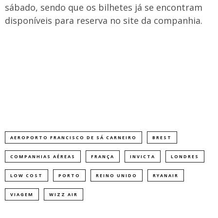
sábado, sendo que os bilhetes já se encontram
disponíveis para reserva no site da companhia.
AEROPORTO FRANCISCO DE SÁ CARNEIRO
BREST
COMPANHIAS AÉREAS
FRANÇA
INVICTA
LONDRES
LOW COST
PORTO
REINO UNIDO
RYANAIR
VIAGEM
WIZZ AIR