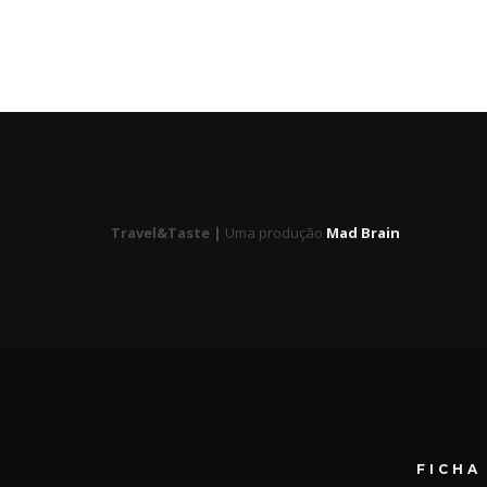
Travel&Taste |
Uma produção
Mad Brain
FICHA