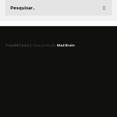
Travel&Taste |
Uma produção
Mad Brain