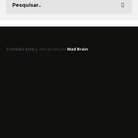
Travel&Taste |
Uma produção
Mad Brain