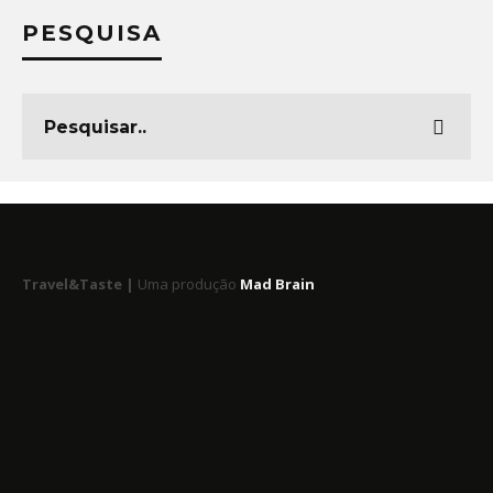
PESQUISA
Travel&Taste |
Uma produção
Mad Brain