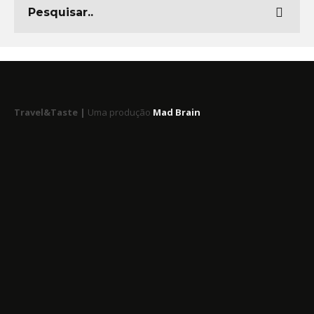
Travel&Taste |
Uma produção
Mad Brain