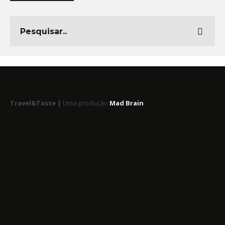
Travel&Taste |
Uma produção
Mad Brain