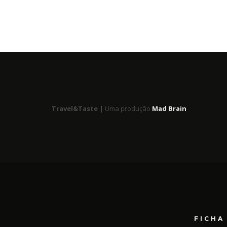
Travel&Taste |
Uma produção
Mad Brain
FICHA