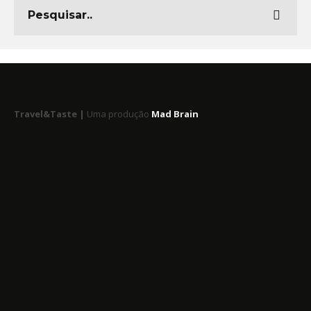
Travel&Taste |
Uma produção
Mad Brain