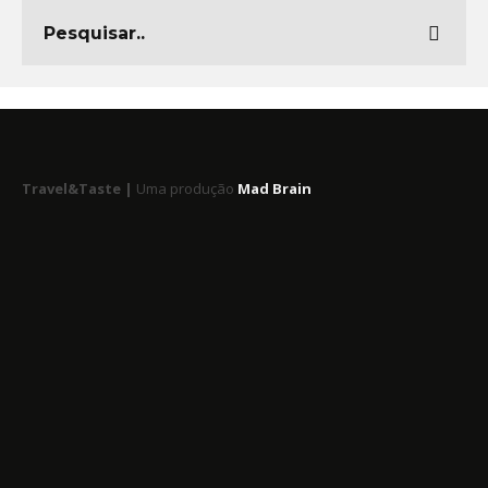
Travel&Taste |
Uma produção
Mad Brain