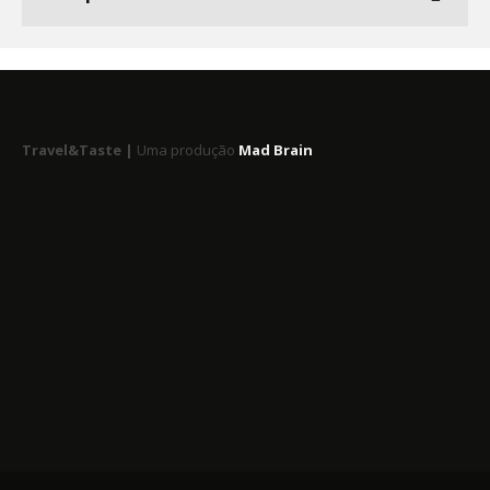
Travel&Taste |
Uma produção
Mad Brain