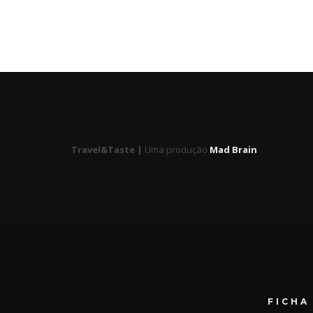
Travel&Taste |
Uma produção
Mad Brain
FICHA