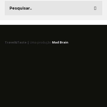
Travel&Taste |
Uma produção
Mad Brain