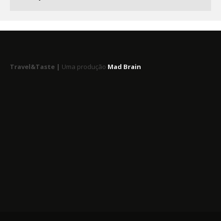
Travel&Taste |
Uma produção
Mad Brain