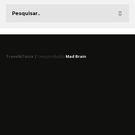
Travel&Taste |
Uma produção
Mad Brain