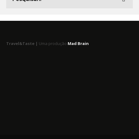
Travel&Taste |
Uma produção
Mad Brain