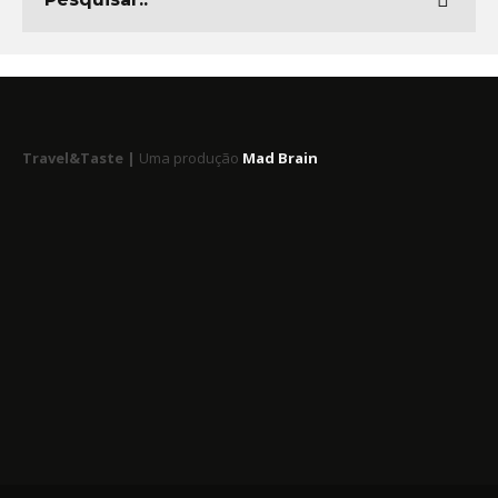
Travel&Taste |
Uma produção
Mad Brain