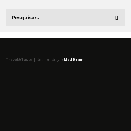
Travel&Taste |
Uma produção
Mad Brain