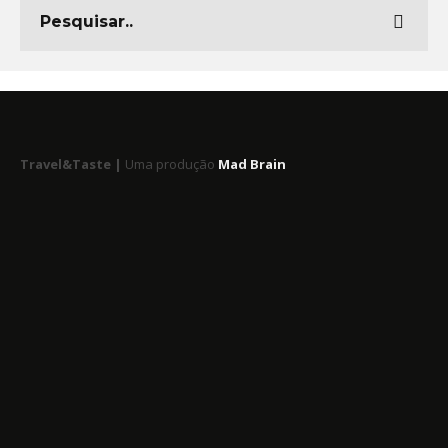
Travel&Taste |
Uma produção
Mad Brain