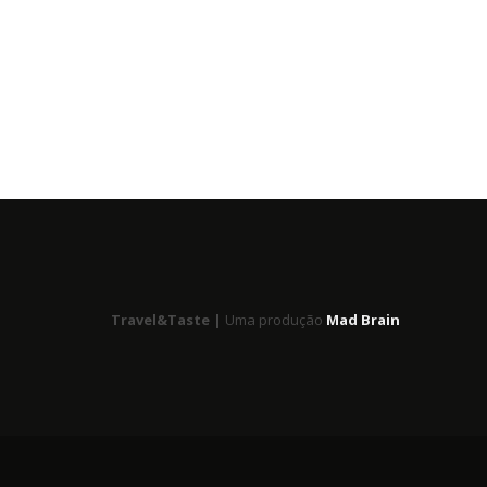
Travel&Taste |
Uma produção
Mad Brain