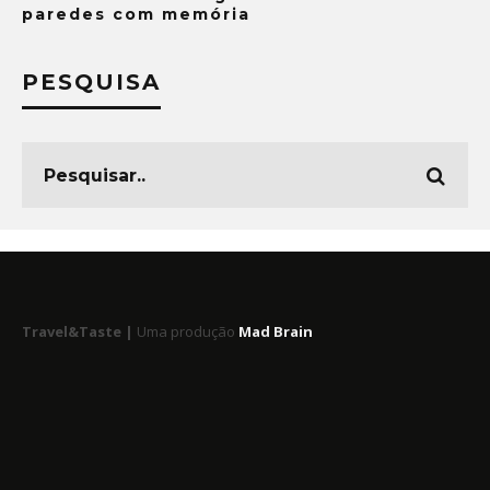
paredes com memória
PESQUISA
Travel&Taste |
Uma produção
Mad Brain